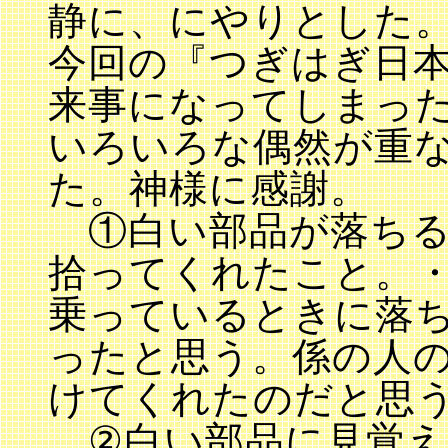
静に、にやりとした
今回の『つぎはぎ日
来事になってしまっ
いろいろな偶然が重
た。神様に感謝。
①白い部品が落ちる
拾ってくれたこと。
乗っているときに落
ったと思う。係の人
けてくれたのだと思
②白い部品に見覚え