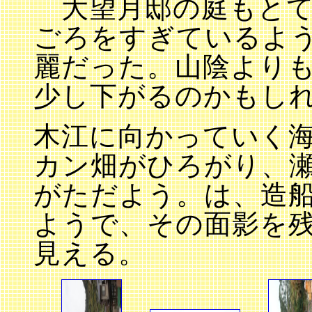
大望月邸の庭もとて
ごろをすぎているよ
麗だった。山陰より
少し下がるのかもし
木江に向かっていく
カン畑がひろがり、
がただよう。は、造
ようで、その面影を
見える。