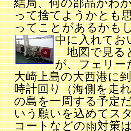
結局、何の部品かわ
って捨てようかとも
ってことがあるかも
中に入れてお
地図で見ると
が、フェリー
大崎上島の大西港に
時計回り（海側を走
の島を一周する予定
いう願いを込めてス
コートなどの雨対策