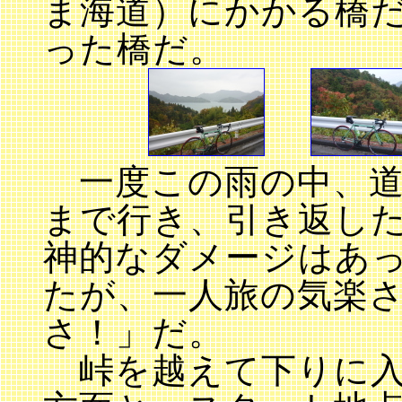
ま海道）にかかる橋
った橋だ。
一度この雨の中、道
まで行き、引き返し
神的なダメージはあ
たが、一人旅の気楽
さ！」だ。
峠を越えて下りに入