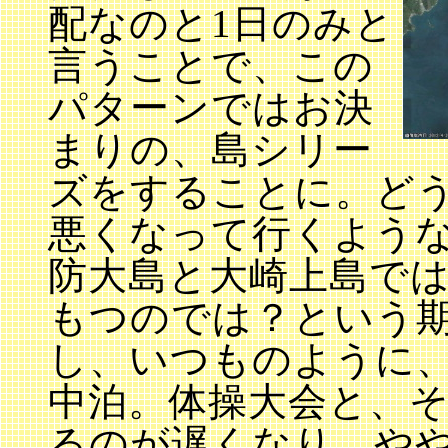
配なのと1日のみと
言うことで、この
パターンではお決
まりの、島シリー
ズをすることに。ど
悪くなって行くよう
防大島と大崎上島で
もつのでは？という
し、いつものように、
中泊。体操大会と、
るのが遅くなり、や