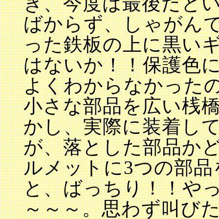
き、今度は最後だと
ばからず、しゃがん
った鉄板の上に黒い
はないか！！保護色
よくわからなかったの
小さな部品を広い桟
かし、実際に装着し
が、落とした部品か
ルメットに3つの部品
と、ばっちり！！や
～～～。思わず叫び