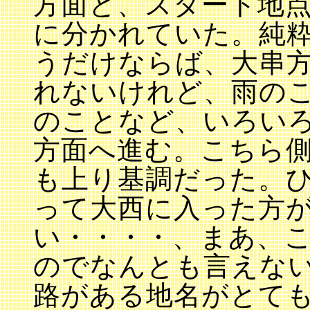
方面と、スタート地
に分かれていた。純
うだけならば、大串
れないけれど、雨の
のことなど、いろい
方面へ進む。こちら
も上り基調だった。
って大西に入った方
い・・・・、まあ、
のでなんとも言えな
路がある地名がとて