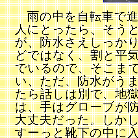
雨の中を自転車で進
人にとったら、そう
が、防水さえしっか
どではなく、割と平
でいるので、そこま
い、ただ、防水がう
たら話しは別で、地
は、手はグローブが
大丈夫だった。しか
すーっと靴下の中に