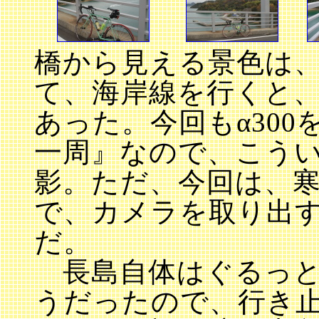
橋から見える景色は
て、海岸線を行くと
あった。今回もα30
一周』なので、こう
影。ただ、今回は、
で、カメラを取り出
だ。
長島自体はぐるっと
うだったので、行き