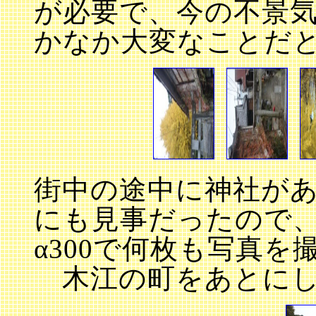
が必要で、今の不景
かなか大変なことだ
街中の途中に神社が
にも見事だったので
α300で何枚も写真を
木江の町をあとにし