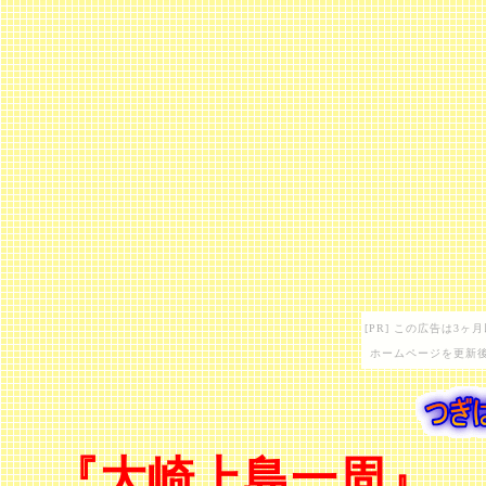
[PR] この広告は3
ホームページを更新後
『大崎上島一周』