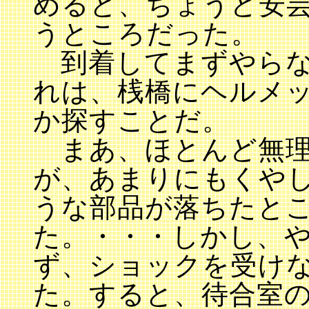
めると、ちょうど安
うところだった。
到着してまずやらな
れは、桟橋にヘルメ
か探すことだ。
まあ、ほとんど無理
が、あまりにもくや
うな部品が落ちたと
た。・・・しかし、
ず、ショックを受け
た。すると、待合室