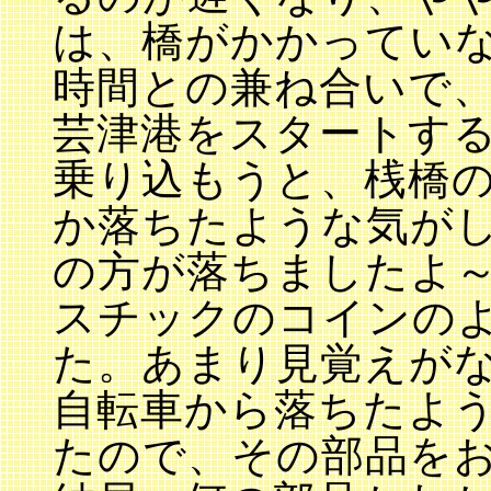
は、橋がかかってい
時間との兼ね合いで、
芸津港をスタートす
乗り込もうと、桟橋
か落ちたような気が
の方が落ちましたよ
スチックのコインの
た。あまり見覚えが
自転車から落ちたよ
たので、その部品を