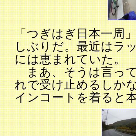
「つぎはぎ日本一周
しぶりだ。最近はラ
には恵まれていた。
まあ、そうは言って
れで受け止めるしか
インコートを着ると