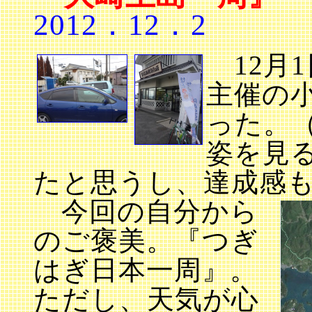
2012．12．2
12月
主催の
った。
姿を見
たと思うし、達成感
今回の自分から
のご褒美。『つぎ
はぎ日本一周』。
ただし、天気が心