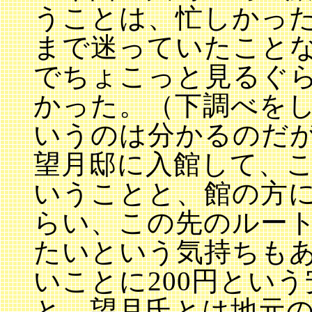
うことは、忙しかっ
まで迷っていたこと
でちょこっと見るぐ
かった。（下調べを
いうのは分かるのだ
望月邸に入館して、
いうことと、館の方
らい、この先のルー
たいという気持ちも
いことに200円とい
と、望月氏とは地元