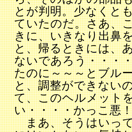
とが判明。少なくと
ていたのだ。さあ、
きに、いきなり出鼻
と、帰るときには、
ないであろう・・・
たのに～～～とブル
と、調整ができない
て、このヘルメット
い・・・・かっこ悪
まあ、そうはいって