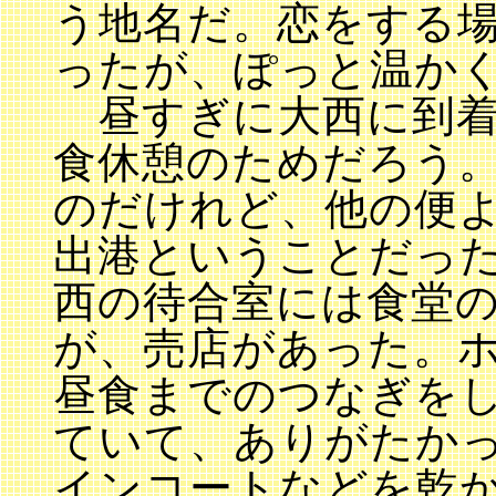
う地名だ。恋をする
ったが、ぽっと温か
昼すぎに大西に到着
食休憩のためだろう
のだけれど、他の便
出港ということだっ
西の待合室には食堂
が、売店があった。
昼食までのつなぎを
ていて、ありがたか
インコートなどを乾